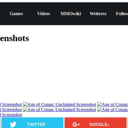
Games
Videos
MMOwiki
Weiteres
Follo
enshots
TWITTER
GOOGLE+