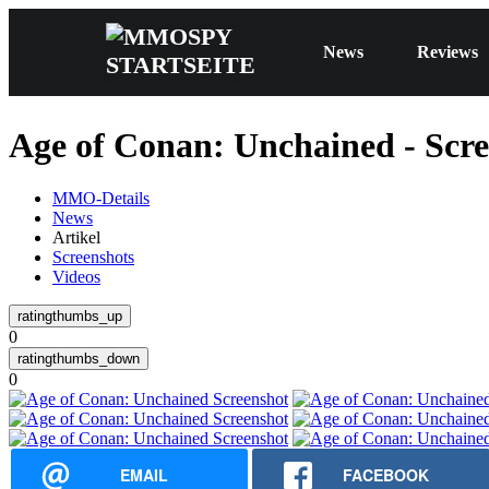
News
Reviews
Age of Conan: Unchained - Scre
MMO-Details
News
Artikel
Screenshots
Videos
0
0
EMAIL
FACEBOOK