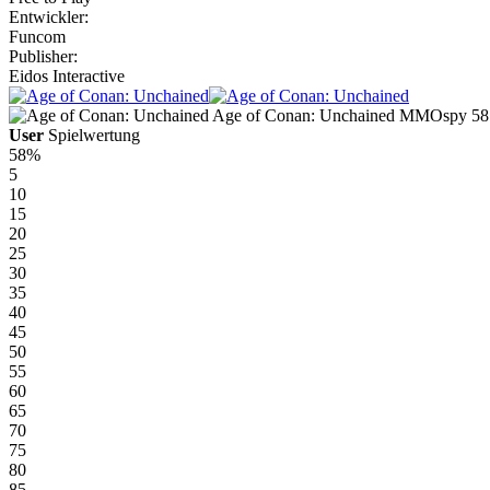
Entwickler:
Funcom
Publisher:
Eidos Interactive
Age of Conan: Unchained
MMOspy
58
User
Spielwertung
58%
5
10
15
20
25
30
35
40
45
50
55
60
65
70
75
80
85