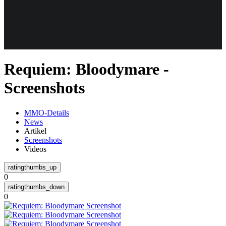
Weiteres
Requiem: Bloodymare -
Follow us
Screenshots
MMO-Details
News
Artikel
Screenshots
Videos
Anmelden
0
0