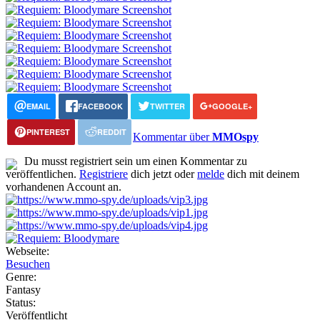
EMAIL
FACEBOOK
TWITTER
GOOGLE+
PINTEREST
REDDIT
Kommentar über
MMOspy
Du musst registriert sein um einen Kommentar zu
veröffentlichen.
Registriere
dich jetzt oder
melde
dich mit deinem
vorhandenen Account an.
Webseite:
Besuchen
Genre:
Fantasy
Status:
Veröffentlicht