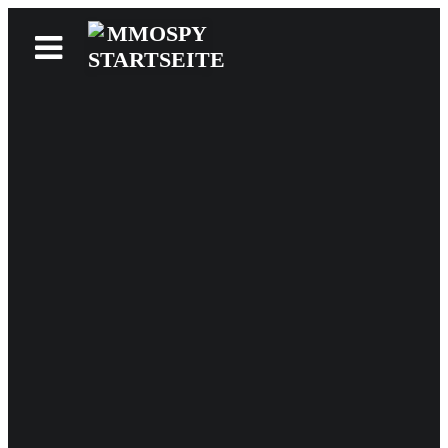
News
Reviews
Games
Videos
MMOwiki