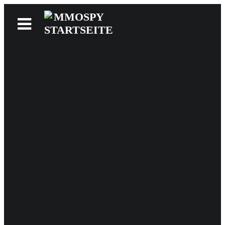
News
Reviews
Games
Videos
MMOwiki