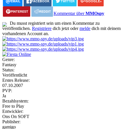
EMAIL
FACEBOOK
TWITTER
GOOGLE+
PINTEREST
REDDIT
Kommentar über
MMOspy
Du musst registriert sein um einen Kommentar zu
veröffentlichen.
Registriere
dich jetzt oder
melde
dich mit deinem
vorhandenen Account an.
Genre:
Fantasy
Status:
Veröffentlicht
Erstes Release:
07.10.2007
PVP:
Ja
Bezahlsystem:
Free to Play
Entwickler:
Ons On SOFT
Publisher:
gamigo