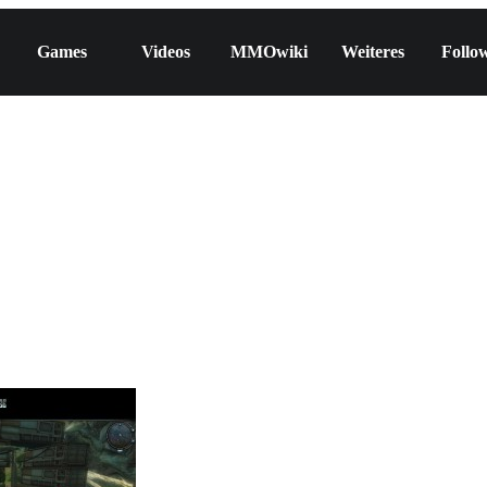
Games
Videos
MMOwiki
Weiteres
Follo