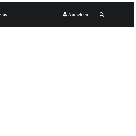
w us
Anmelden