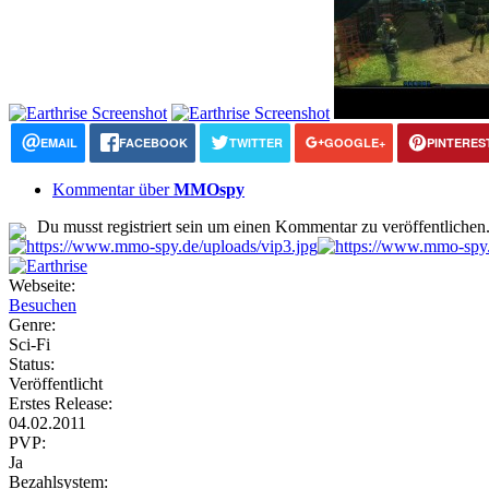
EMAIL
FACEBOOK
TWITTER
GOOGLE+
PINTERES
Kommentar über
MMOspy
Du musst registriert sein um einen Kommentar zu veröffentlichen
Webseite:
Besuchen
Genre:
Sci-Fi
Status:
Veröffentlicht
Erstes Release:
04.02.2011
PVP:
Ja
Bezahlsystem: