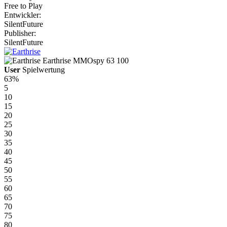
Free to Play
Entwickler:
SilentFuture
Publisher:
SilentFuture
Earthrise
MMOspy
63
100
User
Spielwertung
63%
5
10
15
20
25
30
35
40
45
50
55
60
65
70
75
80