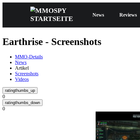
News
Reviews
Earthrise - Screenshots
MMO-Details
News
Artikel
Screenshots
Videos
0
0