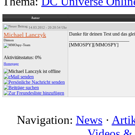
Thema:
DC Universe Onlin
Autor
14.03.2012 - 20:20:54 Uhr
Michael Lanczyk
Danke für deinen Test und das glei
_________________________
Dämon
[MMOSPY][/MMOSPY]
Aktivitätsstatus: 0%
Homepage
Navigation:
News
·
Arti
Videos & 