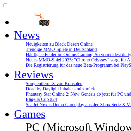
News
Neuigkeiten zu Black Desert Online
Trendige MMO-Spiele in Deutschland
Häufigste Fehler im Online-Gaming: So vermeidest du ty
Neues MMO-Spiel 2025: "Chrono Odyssey" sorgt für Au
Die Registrierung für das neue Beta-Programm bei PlayS
Reviews
Sony entfernt X von Konsolen
Dead by Daylight Inhalte sind zurück
Phantasy Star Online 2: New Genesis ab jetzt für PC un
Eligella Cup #24
Scarlet Nexus Demo Gameplay aus der Xbox Serie X Ve
Games
PC (Microsoft Windo