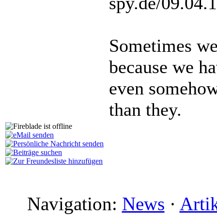
spy.de/09.04.
Sometimes we 
because we hav
even somehow 
than they.
Navigation:
News
·
Arti