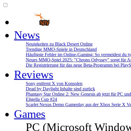
News
Neuigkeiten zu Black Desert Online
Trendige MMO-Spiele in Deutschland
Häufigste Fehler im Online-Gaming: So vermeidest du ty
Neues MMO-Spiel 2025: "Chrono Odyssey" sorgt für Au
Die Registrierung für das neue Beta-Programm bei PlayS
Reviews
Sony entfernt X von Konsolen
Dead by Daylight Inhalte sind zurück
Phantasy Star Online 2: New Genesis ab jetzt für PC un
Eligella Cup #24
Scarlet Nexus Demo Gameplay aus der Xbox Serie X Ve
Games
PC (Microsoft Windo