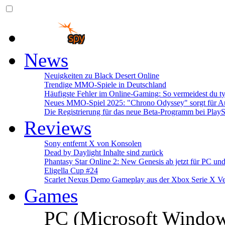
News
Neuigkeiten zu Black Desert Online
Trendige MMO-Spiele in Deutschland
Häufigste Fehler im Online-Gaming: So vermeidest du ty
Neues MMO-Spiel 2025: "Chrono Odyssey" sorgt für Au
Die Registrierung für das neue Beta-Programm bei PlayS
Reviews
Sony entfernt X von Konsolen
Dead by Daylight Inhalte sind zurück
Phantasy Star Online 2: New Genesis ab jetzt für PC un
Eligella Cup #24
Scarlet Nexus Demo Gameplay aus der Xbox Serie X Ve
Games
PC (Microsoft Windo