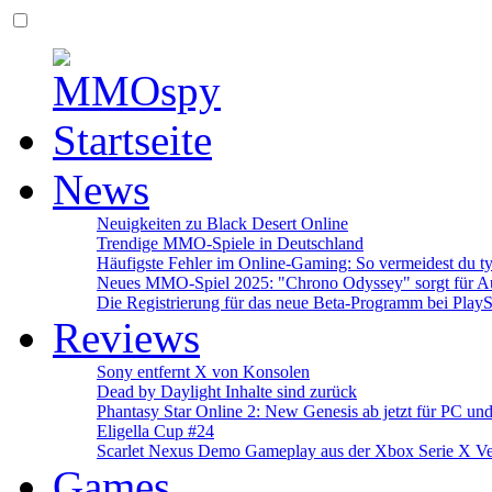
News
Neuigkeiten zu Black Desert Online
Trendige MMO-Spiele in Deutschland
Häufigste Fehler im Online-Gaming: So vermeidest du ty
Neues MMO-Spiel 2025: "Chrono Odyssey" sorgt für Au
Die Registrierung für das neue Beta-Programm bei PlayS
Reviews
Sony entfernt X von Konsolen
Dead by Daylight Inhalte sind zurück
Phantasy Star Online 2: New Genesis ab jetzt für PC un
Eligella Cup #24
Scarlet Nexus Demo Gameplay aus der Xbox Serie X Ve
Games