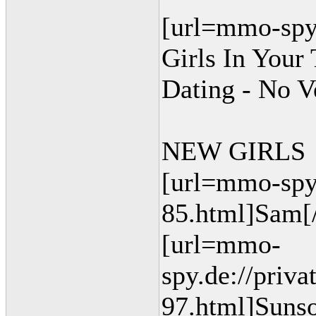
[url=mmo-spy.d
Girls In Your
Dating - No V
NEW GIRLS
[url=mmo-spy.
85.html]Sam[/
[url=mmo-
spy.de://privat
97.html]Sunso