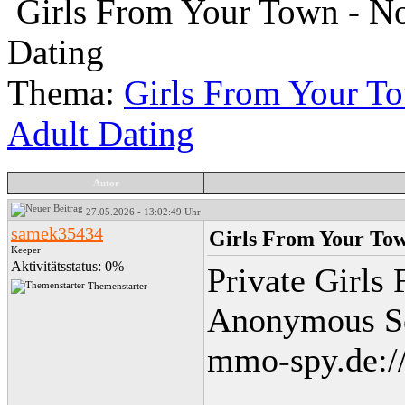
Girls From Your Town - No
Dating
Thema:
Girls From Your T
Adult Dating
Autor
27.05.2026 - 13:02:49 Uhr
samek35434
Girls From Your Tow
Keeper
Aktivitätsstatus: 0%
Private Girls
Themenstarter
Anonymous S
mmo-spy.de://