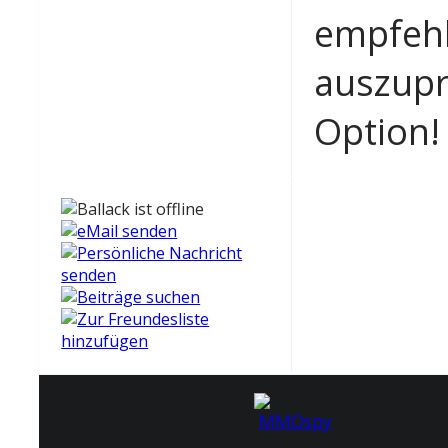
empfehl
auszupr
Option!