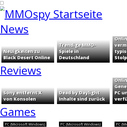
News
Häufi
Onli
Trendige MMO-
verm
Neuigkeiten zu
Spiele in
typi
Black Desert Online
Deutschland
Stol
Reviews
Phan
Onli
Genes
Sony entfernt X
Dead by Daylight
PC u
von Konsolen
Inhalte sind zurück
verf
Games
PC (Microsoft Windows)
PC (Microsoft Windows)
PC (M