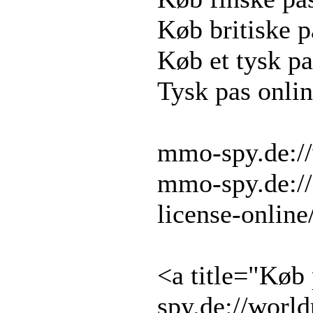
Køb britiske p
Køb et tysk pa
Tysk pas onli
mmo-spy.de://
mmo-spy.de://
license-online
<a title="Køb
spy.de://worl