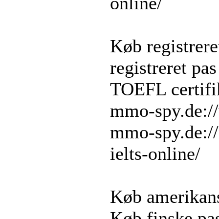
online/
Køb registrere
registreret pa
TOEFL certifi
mmo-spy.de://
mmo-spy.de://
ielts-online/
Køb amerikans
Køb finske pa