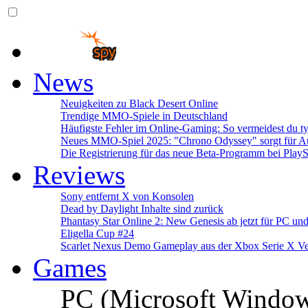
News
Neuigkeiten zu Black Desert Online
Trendige MMO-Spiele in Deutschland
Häufigste Fehler im Online-Gaming: So vermeidest du ty
Neues MMO-Spiel 2025: "Chrono Odyssey" sorgt für Au
Die Registrierung für das neue Beta-Programm bei PlayS
Reviews
Sony entfernt X von Konsolen
Dead by Daylight Inhalte sind zurück
Phantasy Star Online 2: New Genesis ab jetzt für PC un
Eligella Cup #24
Scarlet Nexus Demo Gameplay aus der Xbox Serie X Ve
Games
PC (Microsoft Windo