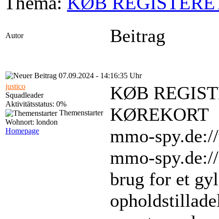
Thema:
KØB REGISTERE
Beitrag
Autor
07.09.2024 - 14:16:35 Uhr
justico
KØB REGIST
Squadleader
Aktivitätsstatus: 0%
KØREKORT
Themenstarter
Wohnort: london
mmo-spy.de://
Homepage
mmo-spy.de:/
brug for et gyl
opholdstillade