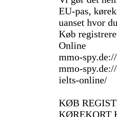
EU-pas, kørek
uanset hvor d
Køb registrere
Online
mmo-spy.de://
mmo-spy.de://
ielts-online/
KØB REGIST
KØREKORT 