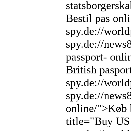
statsborgersk
Bestil pas on
spy.de://worl
spy.de://news
passport- onl
British paspo
spy.de://worl
spy.de://news
online/">Køb b
title="Buy US