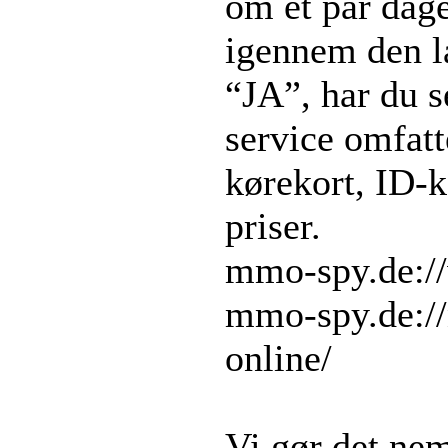
om et par dage
igennem den l
“JA”, har du s
service omfatt
kørekort, ID-
priser.
mmo-spy.de://
mmo-spy.de:/
online/
Vi gør det nemm