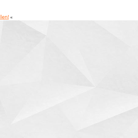
len!
«