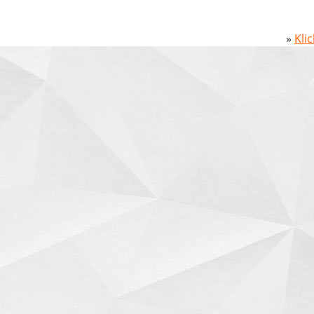
»
Kli