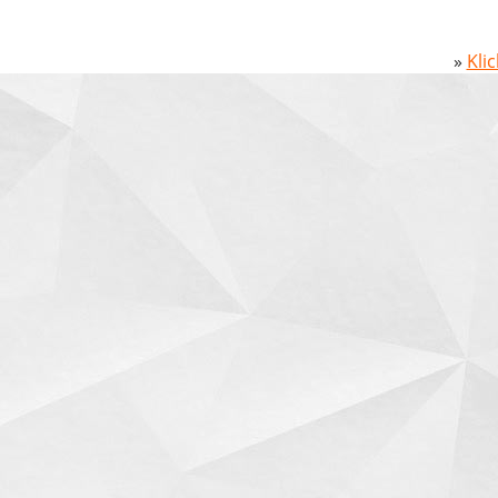
»
Kli