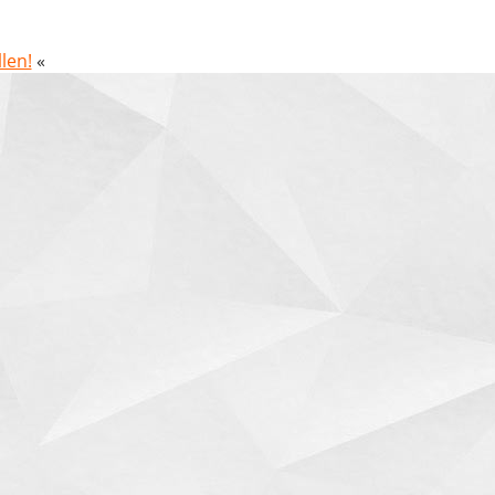
len!
«