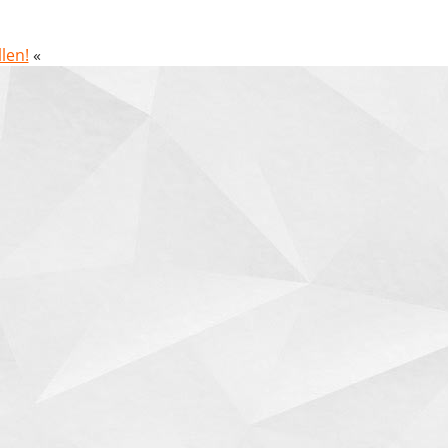
len!
«