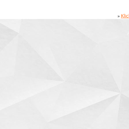
»
Kli