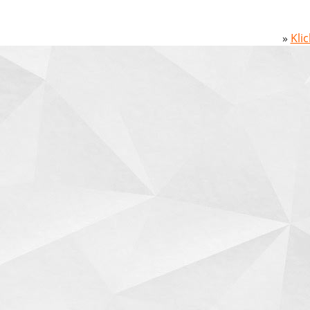
»
Kli