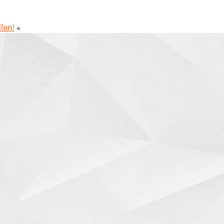
len!
«