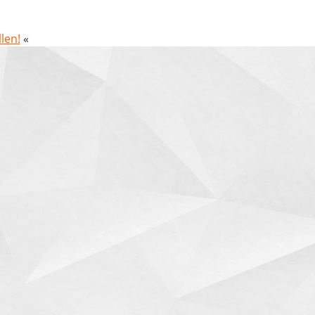
len!
«