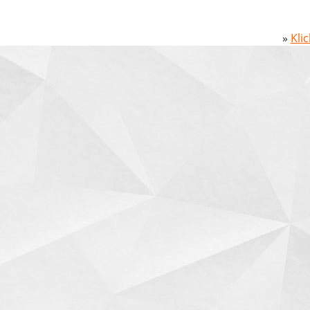
»
Kli