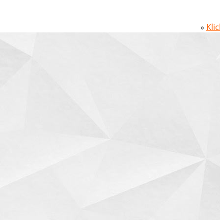
»
Kli