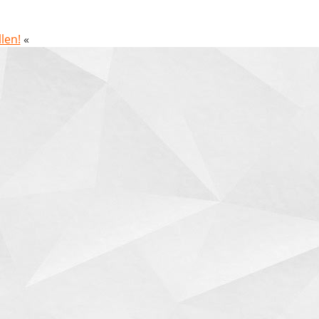
len!
«