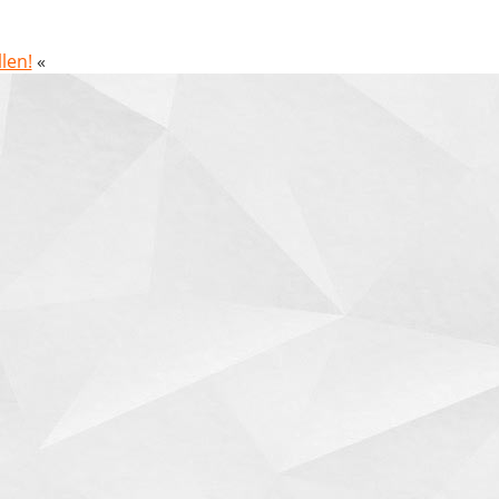
len!
«