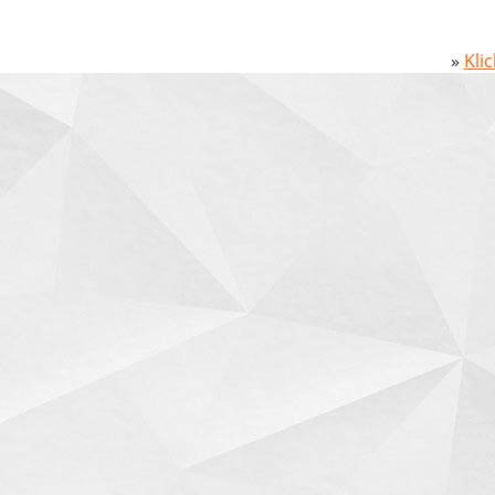
»
Kli