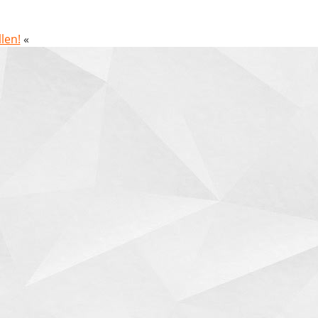
len!
«