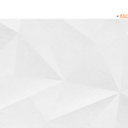
»
Kli