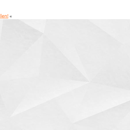
len!
«