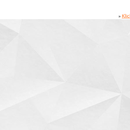
»
Kli