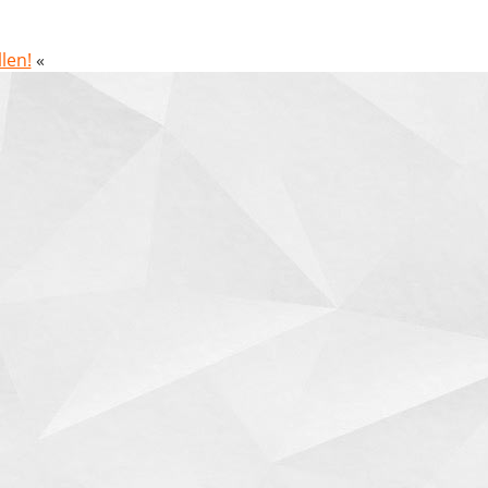
len!
«