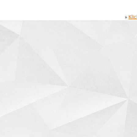
»
Kli