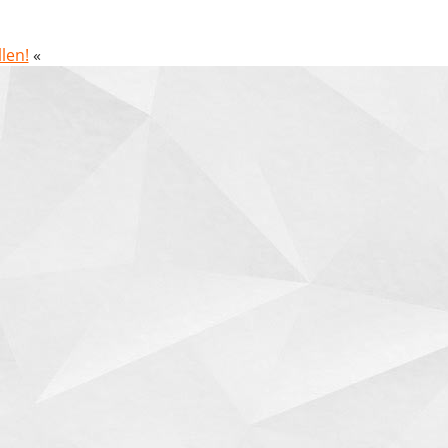
len!
«