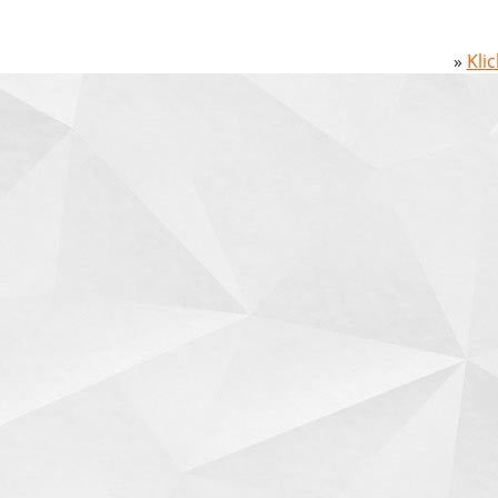
»
Kli