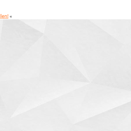
len!
«