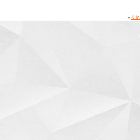
»
Kli