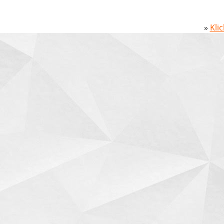
»
Kli