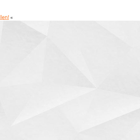
len!
«