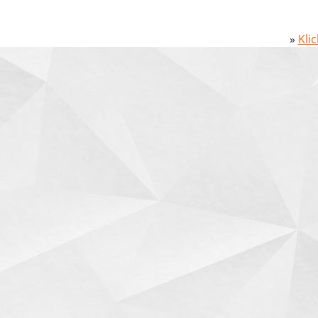
»
Kli