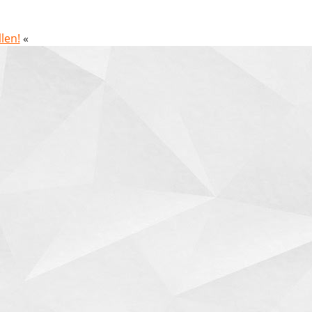
len!
«