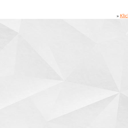
»
Kli