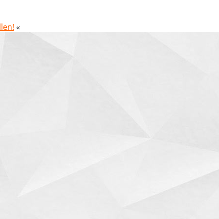
len!
«