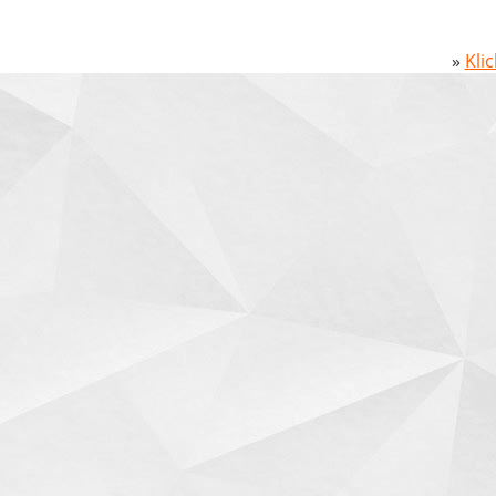
»
Kli