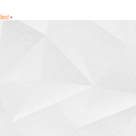
len!
«