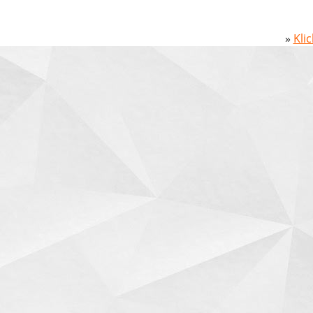
»
Kli