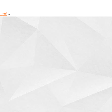
len!
«