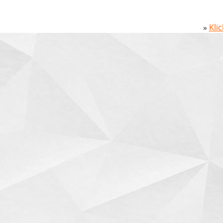
»
Kli