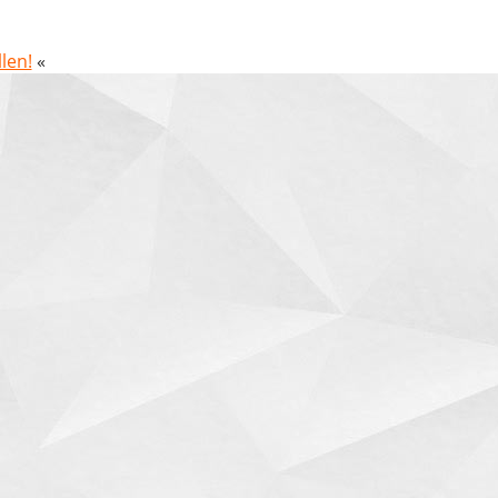
len!
«