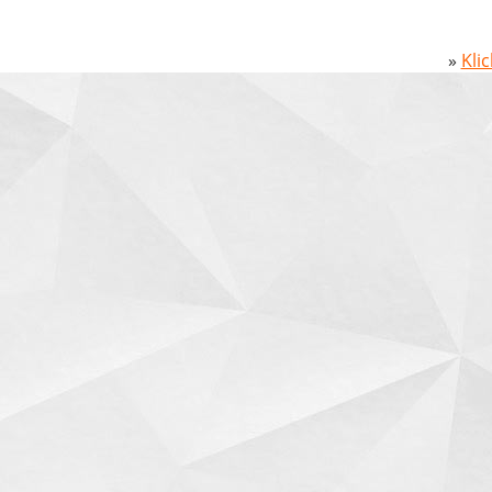
»
Kli