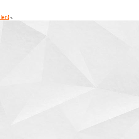
len!
«