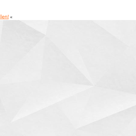
len!
«