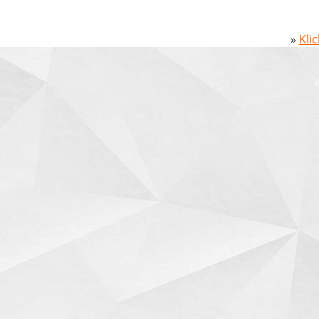
»
Kli