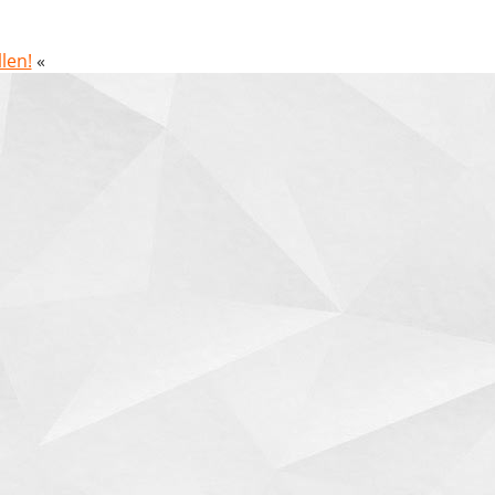
len!
«