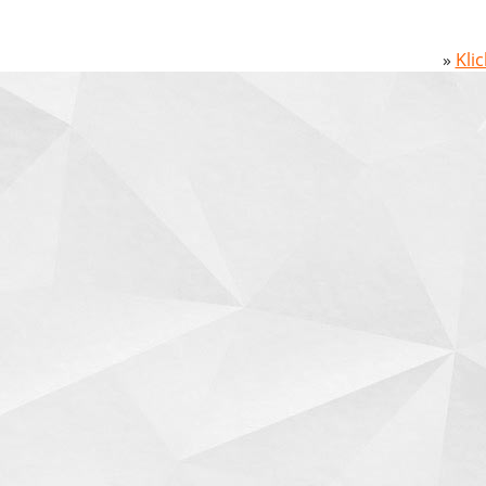
»
Kli