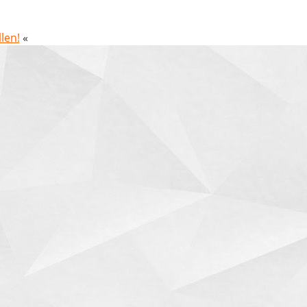
len!
«