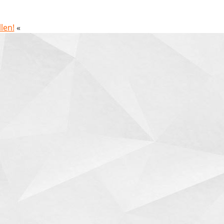
len!
«