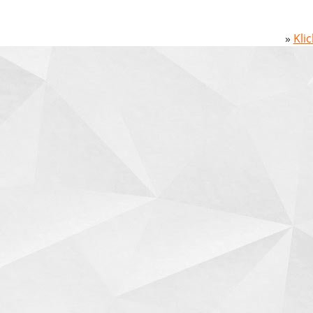
»
Kli