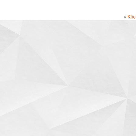
»
Kli