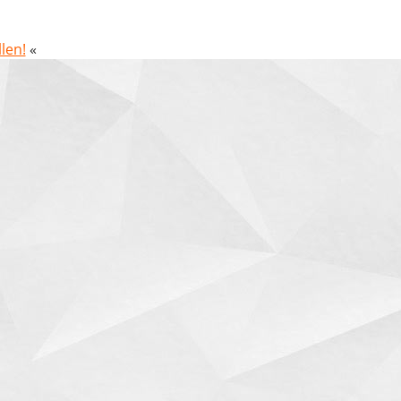
len!
«