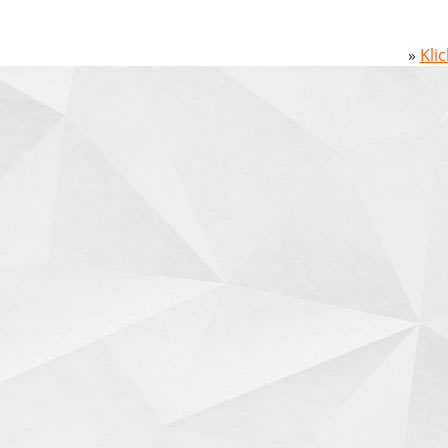
»
Kli