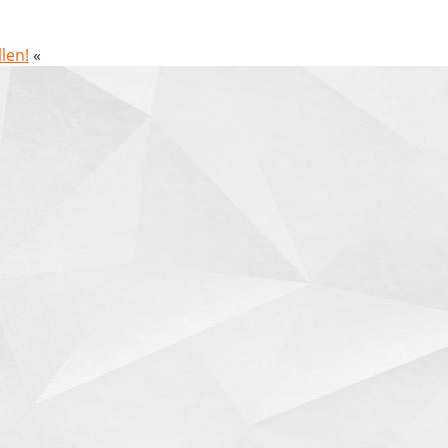
len!
«