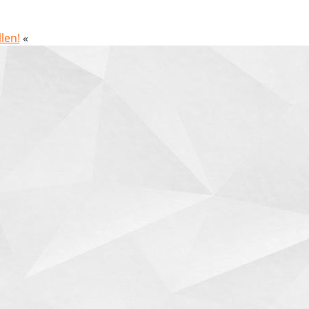
len!
«