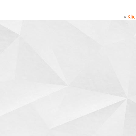
»
Kli