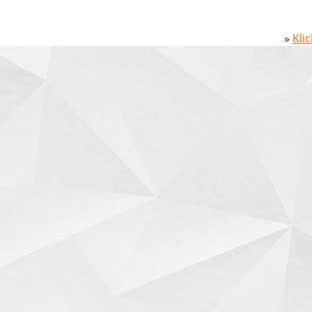
»
Kli