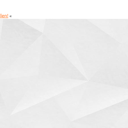
len!
«