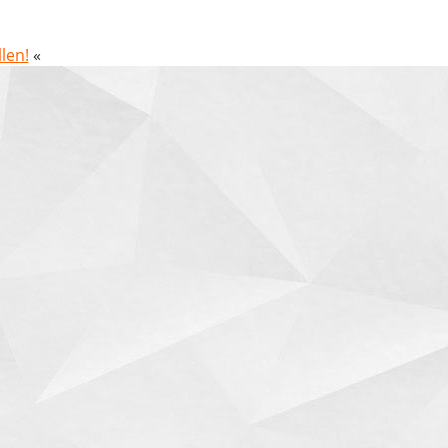
len!
«