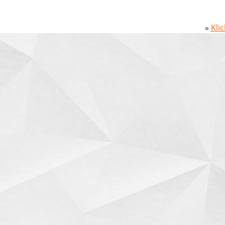
»
Kli