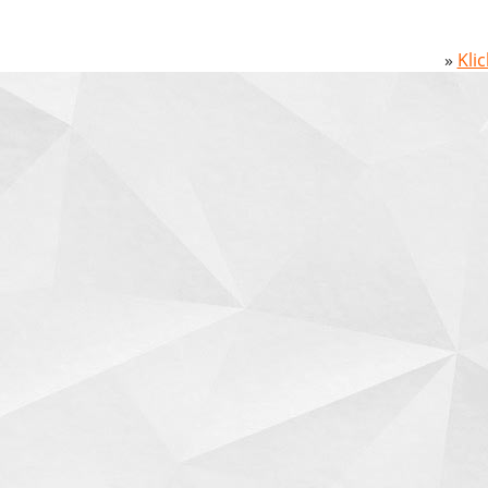
»
Kli