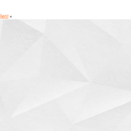
len!
«