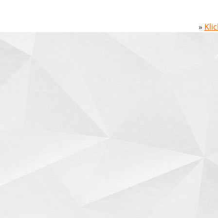
»
Kli