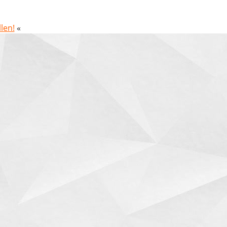
len!
«