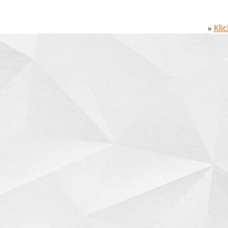
»
Kli