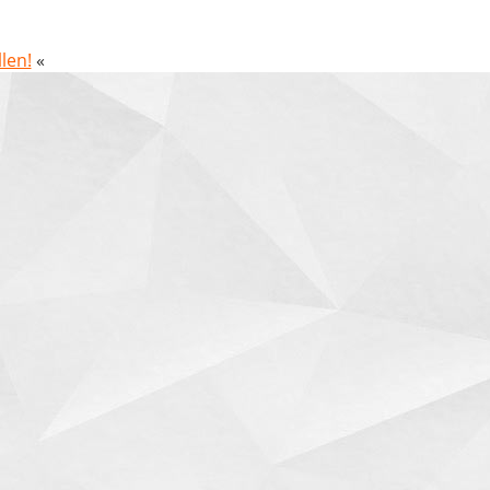
len!
«