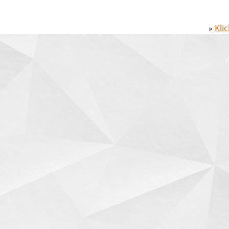
»
Kli