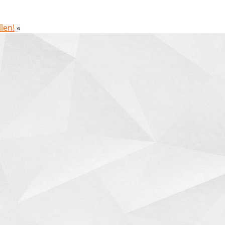
len!
«