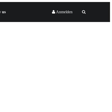
w us
Anmelden