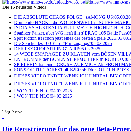
Die 15 neuesten Videos
DIE ABSOLUTE CHAOS FOLGE - (AMONG US)
05.03.2
Domtendo HACKT die WOLKENWELT in SUPER MARIO
INDIA VS AUSTRALIA FULL MATCH HIGHLIGHTS ICC Ch
Spaßiger Panzer, aber WG nerft ihn :( ERAC 105 Battle Pass
0
Split Fiction ist schon jetzt eines der besten Spiele 2025!
05.03.
Die Seuche des 100-Euro-"Frühzugangs"
05.03.2025
DER PSYCHOPATH IN GTA RP
05.03.2025
14 WEGE SMARAGDE ZU KLAUEN vom BÖSEN VILL
ENTKOMME der BÖSEN STIEFMUTTER in ROBLOX!
05
SPIELERIN hat einen CRUSH AUF MICH Als FRONTMAN i
SONS OF THE FOREST 🌲 S2E094: Die GOLDEN BOYS 
DIESES VIDEO ENDET WENN ICH UNREAL BIN ODER
DIESES VIDEO ENDET WENN ICH UNREAL BIN ODER
I WON THE NLC!
04.03.2025
I WON THE NLC!
04.03.2025
Top
News
Die Registrierung für das neue Beta-Prog