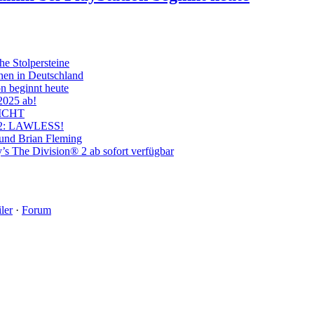
he Stolpersteine
hen in Deutschland
on beginnt heute
 2025 ab!
ICHT
on 2: LAWLESS!
 und Brian Fleming
’s The Division® 2 ab sofort verfügbar
ler
·
Forum