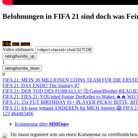
Belohnungen in FIFA 21 sind doch was Fei
Fifa
fifa21
League
Video einbauen:
1
0
FIFA 21: MEIN 30 MILLIONEN COINS TEAM FÜR DIE ERS
FIFA 21: DAS ENDE! The Journey #7
FIFA 21: DER TOD DES FUßBALLS? 🤔 GamerBrother REAG
FIFA 21: FIFA 21: YOUnited Future DerKeller vs Wakez 🔥🔥
FIFA 21: 25x FUT BIRTHDAY 81+ PLAYER PICKS! BITTE, BIT
FIFA 21: Ich lasse jemand ANDEREN für MICH Spielen 😱 FIFA 
1
2
3
464
465
466
Kommentar über
MMOspy
Du musst registriert sein um einen Kommentar zu veröffentlichen