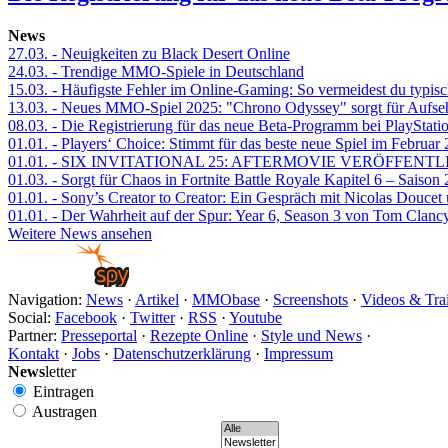
News
27.03.
- Neuigkeiten zu Black Desert Online
24.03.
- Trendige MMO-Spiele in Deutschland
15.03.
- Häufigste Fehler im Online-Gaming: So vermeidest du typisc
13.03.
- Neues MMO-Spiel 2025: "Chrono Odyssey" sorgt für Aufse
08.03.
- Die Registrierung für das neue Beta-Programm bei PlayStati
01.01.
- Players‘ Choice: Stimmt für das beste neue Spiel im Februar
01.01.
- SIX INVITATIONAL 25: AFTERMOVIE VERÖFFENTL
01.03.
- Sorgt für Chaos in Fortnite Battle Royale Kapitel 6 – Sais
01.01.
- Sony’s Creator to Creator: Ein Gespräch mit Nicolas Doucet
01.01.
- Der Wahrheit auf der Spur: Year 6, Season 3 von Tom Clancy
Weitere News ansehen
Navigation:
News
·
Artikel
·
MMObase
·
Screenshots
·
Videos & Trai
Social:
Facebook
·
Twitter
·
RSS
·
Youtube
Partner:
Presseportal
·
Rezepte Online
·
Style und News
·
Kontakt
·
Jobs
·
Datenschutzerklärung
·
Impressum
News
letter
Eintragen
Austragen