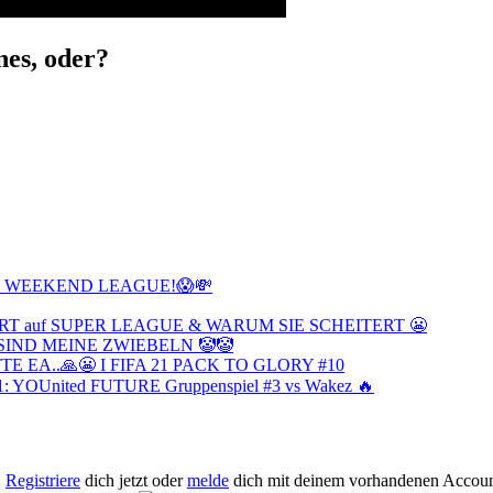
nes, oder?
TE WEEKEND LEAGUE!😱💸
IERT auf SUPER LEAGUE & WARUM SIE SCHEITERT 😬
 WO SIND MEINE ZWIEBELN 🤡🤡
TE EA..🙏😬 I FIFA 21 PACK TO GLORY #10
21: YOUnited FUTURE Gruppenspiel #3 vs Wakez 🔥
.
Registriere
dich jetzt oder
melde
dich mit deinem vorhandenen Accoun