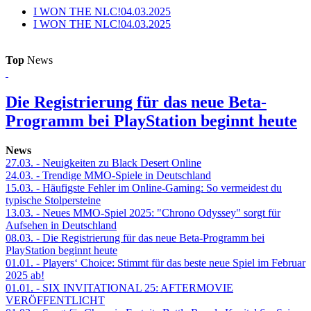
I WON THE NLC!
04.03.2025
I WON THE NLC!
04.03.2025
Top
News
Die Registrierung für das neue Beta-
Programm bei PlayStation beginnt heute
News
27.03.
- Neuigkeiten zu Black Desert Online
24.03.
- Trendige MMO-Spiele in Deutschland
15.03.
- Häufigste Fehler im Online-Gaming: So vermeidest du
typische Stolpersteine
13.03.
- Neues MMO-Spiel 2025: "Chrono Odyssey" sorgt für
Aufsehen in Deutschland
08.03.
- Die Registrierung für das neue Beta-Programm bei
PlayStation beginnt heute
01.01.
- Players‘ Choice: Stimmt für das beste neue Spiel im Februar
2025 ab!
01.01.
- SIX INVITATIONAL 25: AFTERMOVIE
VERÖFFENTLICHT