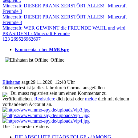
gespielt...
Minecraft: DIESER PRANK ZERSTÖRT ALLES! | Minecraft
Freunde 3
Minecraft: DIESER PRANK ZERSTÖRT ALLES! | Minecraft
Freunde 3
Minecraft: WER GEWINNT die FREUNDE WAHL und wird
PRÄSIDENT? Minecraft Freunde
1
2
3
2695
2696
2697
Kommentar über
MMOspy
Offline
Elishatan
sagt:
29.11.2020, 12:48 Uhr
Oktoberfest ist ja dies Jahr durch Corona ausgefallen.
Du musst registriert sein um einen Kommentar zu
veröffentlichen.
Registriere
dich jetzt oder
melde
dich mit deinem
vorhandenen Account an.
Die 15 neuesten Videos
DIE ABSOLUTE CHAOS FOLGE - (AMONG