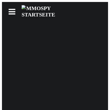
News
Reviews
Games
Videos
MMOwiki