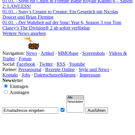
01.03.
- Sorgt für Chaos in Fortnite Battle Royale Kapitel 6 – Saison
2: LAWLESS!
01.01.
- Sony’s Creator to Creator: Ein Gespräch mit Nicolas
Doucet und Brian Fleming
01.01.
- Der Wahrheit auf der Spur: Year 6, Season 3 von Tom
Clancy’s The Division® 2 ab sofort verfügbar
Weitere News ansehen
Navigation:
News
·
Artikel
·
MMObase
·
Screenshots
·
Videos &
Trailer
·
Forum
Social:
Facebook
·
Twitter
·
RSS
·
Youtube
Partner:
Presseportal
·
Rezepte Online
·
Style und News
·
Kontakt
·
Jobs
·
Datenschutzerklärung
·
Impressum
News
letter
Eintragen
Austragen