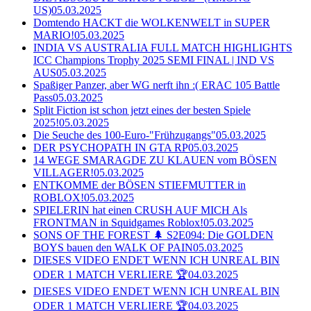
US)
05.03.2025
Domtendo HACKT die WOLKENWELT in SUPER
MARIO!
05.03.2025
INDIA VS AUSTRALIA FULL MATCH HIGHLIGHTS
ICC Champions Trophy 2025 SEMI FINAL | IND VS
AUS
05.03.2025
Spaßiger Panzer, aber WG nerft ihn :( ERAC 105 Battle
Pass
05.03.2025
Split Fiction ist schon jetzt eines der besten Spiele
2025!
05.03.2025
Die Seuche des 100-Euro-"Frühzugangs"
05.03.2025
DER PSYCHOPATH IN GTA RP
05.03.2025
14 WEGE SMARAGDE ZU KLAUEN vom BÖSEN
VILLAGER!
05.03.2025
ENTKOMME der BÖSEN STIEFMUTTER in
ROBLOX!
05.03.2025
SPIELERIN hat einen CRUSH AUF MICH Als
FRONTMAN in Squidgames Roblox!
05.03.2025
SONS OF THE FOREST 🌲 S2E094: Die GOLDEN
BOYS bauen den WALK OF PAIN
05.03.2025
DIESES VIDEO ENDET WENN ICH UNREAL BIN
ODER 1 MATCH VERLIERE 🏆
04.03.2025
DIESES VIDEO ENDET WENN ICH UNREAL BIN
ODER 1 MATCH VERLIERE 🏆
04.03.2025