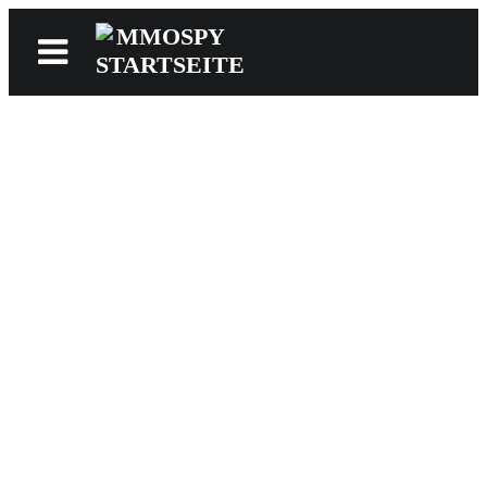
News
Reviews
Games
Videos
MMOwiki