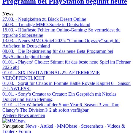
Programm bei PlayStation beginnt heute
News
27.03.
- Neuigkeiten zu Black Desert Online
24.03.
- Trendige MMO-Spiele in Deutschland
15.03.
- Häufigste Fehler im Online-Gaming: So vermeidest du
typische Stolpersteine
13.03.
- Neues MMO-Spiel 2025: "Chrono Odyssey" sorgt für
Aufsehen in Deutschland
08.03.
- Die Registrierung für das neue Beta-Programm bei
PlayStation beginnt heute
01.01.
- Players‘ Choice: Stimmt für das beste neue Spiel im Februar
2025 ab!
01.01.
- SIX INVITATIONAL 25: AFTERMOVIE
VERÖFFENTLICHT
01.03.
- Sorgt für Chaos in Fortnite Battle Royale Kapitel 6 – Saison
2: LAWLESS!
01.01.
- Sony’s Creator to Creator: Ein Gespräch mit Nicolas
Doucet und Brian Fleming
01.01.
- Der Wahrheit auf der Spur: Year 6, Season 3 von Tom
Clancy’s The Division® 2 ab sofort verfügbar
Weitere News ansehen
Navigation:
News
·
Artikel
·
MMObase
·
Screenshots
·
Videos &
Trailer
·
Forum