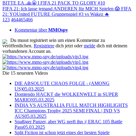
BITTE EA..🙏😬 I FIFA 21 PACK TO GLORY #10
FIFA 21: Ich lasse jemand ANDEREN für MICH Spielen 😱 FIFA
21: YOUnited FUTURE Gruppenspiel #3 vs Wakez 🔥
1
2
3
464
465
466
Kommentar über
MMOspy
Du musst registriert sein um einen Kommentar zu
veröffentlichen.
Registriere
dich jetzt oder
melde
dich mit deinem
vorhandenen Account an.
Die 15 neuesten Videos
DIE ABSOLUTE CHAOS FOLGE - (AMONG
US)
05.03.2025
Domtendo HACKT die WOLKENWELT in SUPER
MARIO!
05.03.2025
INDIA VS AUSTRALIA FULL MATCH HIGHLIGHTS
ICC Champions Trophy 2025 SEMI FINAL | IND VS
AUS
05.03.2025
Spaßiger Panzer, aber WG nerft ihn :( ERAC 105 Battle
Pass
05.03.2025
Split Fiction ist schon jetzt eines der besten Spiele