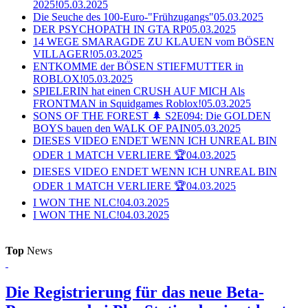
2025!
05.03.2025
Die Seuche des 100-Euro-"Frühzugangs"
05.03.2025
DER PSYCHOPATH IN GTA RP
05.03.2025
14 WEGE SMARAGDE ZU KLAUEN vom BÖSEN
VILLAGER!
05.03.2025
ENTKOMME der BÖSEN STIEFMUTTER in
ROBLOX!
05.03.2025
SPIELERIN hat einen CRUSH AUF MICH Als
FRONTMAN in Squidgames Roblox!
05.03.2025
SONS OF THE FOREST 🌲 S2E094: Die GOLDEN
BOYS bauen den WALK OF PAIN
05.03.2025
DIESES VIDEO ENDET WENN ICH UNREAL BIN
ODER 1 MATCH VERLIERE 🏆
04.03.2025
DIESES VIDEO ENDET WENN ICH UNREAL BIN
ODER 1 MATCH VERLIERE 🏆
04.03.2025
I WON THE NLC!
04.03.2025
I WON THE NLC!
04.03.2025
Top
News
Die Registrierung für das neue Beta-