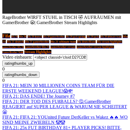
RageBrother WIRFT STUHL in TISCH 🤣 AUFRÄUMEN mit
GamerBrother 😬| GamerBrother Stream Highlights
Fifa
fifa
fifa 20
fifa 19
fifa 20 deutsch
fifa 20 gamerbrother
fifa 20 pack opening
fifa 20 packs
fifa 20 ultimate team
21
fifa 21 ultimate team
fifa 21 deutsch
fifa 21 gamerbrother
fifa deutschland
fifa stream highlights
gamerbrother fifa 21
gamerbrother stream
gamerbrother stream highlights
gamerbrother fifa 20
Stream Highlights
GamerBrother Stuhl
Video einbauen:
0
0
FIFA 21: MEIN 30 MILLIONEN COINS TEAM FÜR DIE
ERSTE WEEKEND LEAGUE!😱💸
FIFA 21: DAS ENDE! The Journey #7
FIFA 21: DER TOD DES FUßBALLS? 🤔 GamerBrother
REAGIERT auf SUPER LEAGUE & WARUM SIE SCHEITERT
😬
FIFA 21: FIFA 21: YOUnited Future DerKeller vs Wakez 🔥🔥 WO
SIND MEINE ZWIEBELN 🤡🤡
FIFA 21: 25x FUT BIRTHDAY 81+ PLAYER PICKS! BITTE,