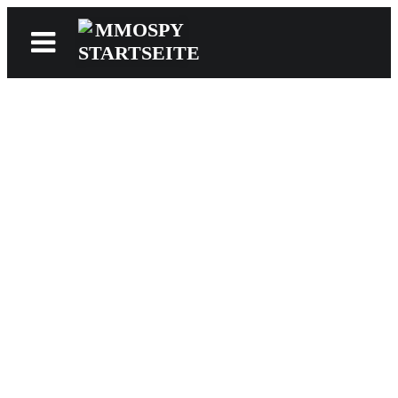
News
Reviews
Games
Videos
MMOwiki