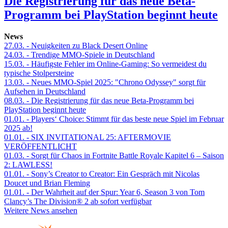
Die Registrierung für das neue Beta-
Programm bei PlayStation beginnt heute
News
27.03.
- Neuigkeiten zu Black Desert Online
24.03.
- Trendige MMO-Spiele in Deutschland
15.03.
- Häufigste Fehler im Online-Gaming: So vermeidest du
typische Stolpersteine
13.03.
- Neues MMO-Spiel 2025: "Chrono Odyssey" sorgt für
Aufsehen in Deutschland
08.03.
- Die Registrierung für das neue Beta-Programm bei
PlayStation beginnt heute
01.01.
- Players‘ Choice: Stimmt für das beste neue Spiel im Februar
2025 ab!
01.01.
- SIX INVITATIONAL 25: AFTERMOVIE
VERÖFFENTLICHT
01.03.
- Sorgt für Chaos in Fortnite Battle Royale Kapitel 6 – Saison
2: LAWLESS!
01.01.
- Sony’s Creator to Creator: Ein Gespräch mit Nicolas
Doucet und Brian Fleming
01.01.
- Der Wahrheit auf der Spur: Year 6, Season 3 von Tom
Clancy’s The Division® 2 ab sofort verfügbar
Weitere News ansehen