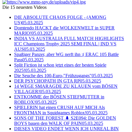
Die 15 neuesten Videos
DIE ABSOLUTE CHAOS FOLGE - (AMONG
US)
05.03.2025
Domtendo HACKT die WOLKENWELT in SUPER
MARIO!
05.03.2025
INDIA VS AUSTRALIA FULL MATCH HIGHLIGHTS
ICC Champions Trophy 2025 SEMI FINAL | IND VS
AUS
05.03.2025
Spaßiger Panzer, aber WG nerft ihn :( ERAC 105 Battle
Pass
05.03.2025
Split Fiction ist schon jetzt eines der besten Spiele
2025!
05.03.2025
Die Seuche des 100-Euro-"Frühzugangs"
05.03.2025
DER PSYCHOPATH IN GTA RP
05.03.2025
14 WEGE SMARAGDE ZU KLAUEN vom BÖSEN
VILLAGER!
05.03.2025
ENTKOMME der BÖSEN STIEFMUTTER in
ROBLOX!
05.03.2025
SPIELERIN hat einen CRUSH AUF MICH Als
FRONTMAN in Squidgames Roblox!
05.03.2025
SONS OF THE FOREST 🌲 S2E094: Die GOLDEN
BOYS bauen den WALK OF PAIN
05.03.2025
DIESES VIDEO ENDET WENN ICH UNREAL BIN