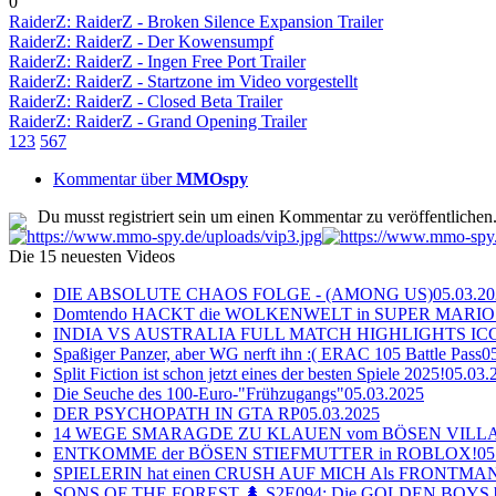
0
RaiderZ: RaiderZ - Broken Silence Expansion Trailer
RaiderZ: RaiderZ - Der Kowensumpf
RaiderZ: RaiderZ - Ingen Free Port Trailer
RaiderZ: RaiderZ - Startzone im Video vorgestellt
RaiderZ: RaiderZ - Closed Beta Trailer
RaiderZ: RaiderZ - Grand Opening Trailer
1
2
3
5
6
7
Kommentar über
MMOspy
Du musst registriert sein um einen Kommentar zu veröffentlichen
Die 15 neuesten Videos
DIE ABSOLUTE CHAOS FOLGE - (AMONG US)
05.03.2
Domtendo HACKT die WOLKENWELT in SUPER MARIO
INDIA VS AUSTRALIA FULL MATCH HIGHLIGHTS ICC Ch
Spaßiger Panzer, aber WG nerft ihn :( ERAC 105 Battle Pass
0
Split Fiction ist schon jetzt eines der besten Spiele 2025!
05.03.
Die Seuche des 100-Euro-"Frühzugangs"
05.03.2025
DER PSYCHOPATH IN GTA RP
05.03.2025
14 WEGE SMARAGDE ZU KLAUEN vom BÖSEN VILL
ENTKOMME der BÖSEN STIEFMUTTER in ROBLOX!
05
SPIELERIN hat einen CRUSH AUF MICH Als FRONTMAN i
SONS OF THE FOREST 🌲 S2E094: Die GOLDEN BOYS 