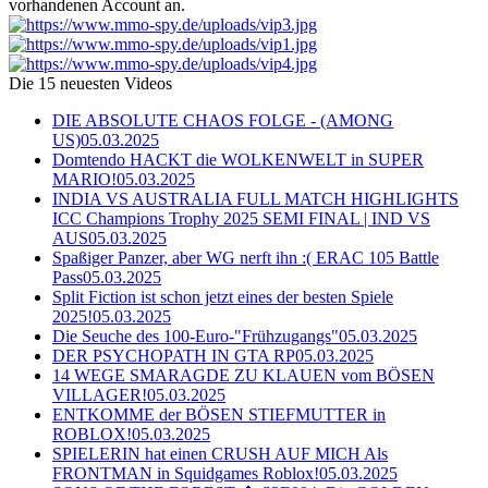
vorhandenen Account an.
Die 15 neuesten Videos
DIE ABSOLUTE CHAOS FOLGE - (AMONG
US)
05.03.2025
Domtendo HACKT die WOLKENWELT in SUPER
MARIO!
05.03.2025
INDIA VS AUSTRALIA FULL MATCH HIGHLIGHTS
ICC Champions Trophy 2025 SEMI FINAL | IND VS
AUS
05.03.2025
Spaßiger Panzer, aber WG nerft ihn :( ERAC 105 Battle
Pass
05.03.2025
Split Fiction ist schon jetzt eines der besten Spiele
2025!
05.03.2025
Die Seuche des 100-Euro-"Frühzugangs"
05.03.2025
DER PSYCHOPATH IN GTA RP
05.03.2025
14 WEGE SMARAGDE ZU KLAUEN vom BÖSEN
VILLAGER!
05.03.2025
ENTKOMME der BÖSEN STIEFMUTTER in
ROBLOX!
05.03.2025
SPIELERIN hat einen CRUSH AUF MICH Als
FRONTMAN in Squidgames Roblox!
05.03.2025