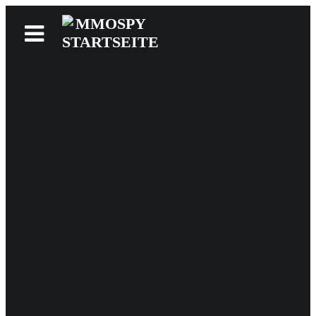
News
Reviews
Games
Videos
MMOwiki