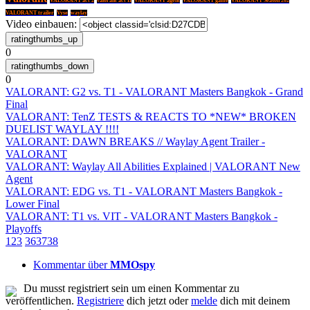
VALORANT act 2
valorant act II
VALORANT agent
VALORANT Season 202
VALORANT trailer
Vyse
waylay
Video einbauen:
0
0
VALORANT: G2 vs. T1 - VALORANT Masters Bangkok - Grand
Final
VALORANT: TenZ TESTS & REACTS TO *NEW* BROKEN
DUELIST WAYLAY !!!!
VALORANT: DAWN BREAKS // Waylay Agent Trailer -
VALORANT
VALORANT: Waylay All Abilities Explained | VALORANT New
Agent
VALORANT: EDG vs. T1 - VALORANT Masters Bangkok -
Lower Final
VALORANT: T1 vs. VIT - VALORANT Masters Bangkok -
Playoffs
1
2
3
36
37
38
Kommentar über
MMOspy
Du musst registriert sein um einen Kommentar zu
veröffentlichen.
Registriere
dich jetzt oder
melde
dich mit deinem