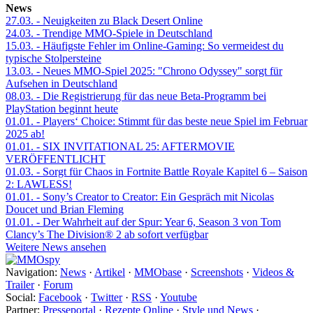
News
27.03.
- Neuigkeiten zu Black Desert Online
24.03.
- Trendige MMO-Spiele in Deutschland
15.03.
- Häufigste Fehler im Online-Gaming: So vermeidest du
typische Stolpersteine
13.03.
- Neues MMO-Spiel 2025: "Chrono Odyssey" sorgt für
Aufsehen in Deutschland
08.03.
- Die Registrierung für das neue Beta-Programm bei
PlayStation beginnt heute
01.01.
- Players‘ Choice: Stimmt für das beste neue Spiel im Februar
2025 ab!
01.01.
- SIX INVITATIONAL 25: AFTERMOVIE
VERÖFFENTLICHT
01.03.
- Sorgt für Chaos in Fortnite Battle Royale Kapitel 6 – Saison
2: LAWLESS!
01.01.
- Sony’s Creator to Creator: Ein Gespräch mit Nicolas
Doucet und Brian Fleming
01.01.
- Der Wahrheit auf der Spur: Year 6, Season 3 von Tom
Clancy’s The Division® 2 ab sofort verfügbar
Weitere News ansehen
Navigation:
News
·
Artikel
·
MMObase
·
Screenshots
·
Videos &
Trailer
·
Forum
Social:
Facebook
·
Twitter
·
RSS
·
Youtube
Partner:
Presseportal
·
Rezepte Online
·
Style und News
·