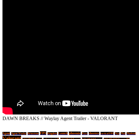
DAWN BREAKS // Waylay Agent Trailer - VALORANT
FPS
phoenix
Agent
Launch
shooters
tactical FPS
Agent Waylay
Brimstone
Kingdom
Raze
Tejo
Thai
Thailand
Valorant
VALORANT game