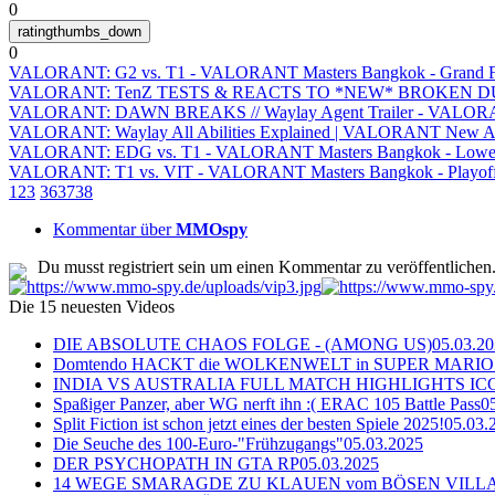
0
0
VALORANT: G2 vs. T1 - VALORANT Masters Bangkok - Grand F
VALORANT: TenZ TESTS & REACTS TO *NEW* BROKEN DU
VALORANT: DAWN BREAKS // Waylay Agent Trailer - VALO
VALORANT: Waylay All Abilities Explained | VALORANT New A
VALORANT: EDG vs. T1 - VALORANT Masters Bangkok - Lower
VALORANT: T1 vs. VIT - VALORANT Masters Bangkok - Playof
1
2
3
36
37
38
Kommentar über
MMOspy
Du musst registriert sein um einen Kommentar zu veröffentlichen
Die 15 neuesten Videos
DIE ABSOLUTE CHAOS FOLGE - (AMONG US)
05.03.2
Domtendo HACKT die WOLKENWELT in SUPER MARIO
INDIA VS AUSTRALIA FULL MATCH HIGHLIGHTS ICC Ch
Spaßiger Panzer, aber WG nerft ihn :( ERAC 105 Battle Pass
0
Split Fiction ist schon jetzt eines der besten Spiele 2025!
05.03.
Die Seuche des 100-Euro-"Frühzugangs"
05.03.2025
DER PSYCHOPATH IN GTA RP
05.03.2025
14 WEGE SMARAGDE ZU KLAUEN vom BÖSEN VILL