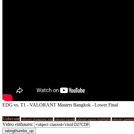
EDG vs. T1 - VALORANT Masters Bangkok - Lower Final
Valorant
valorant champions tour
valorant esports
valorant esports highlights
valorant gamepl
Video einbauen: