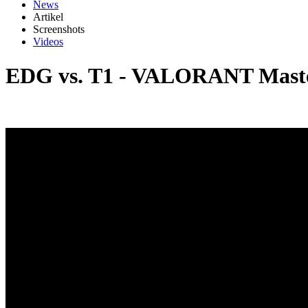
News
Artikel
Screenshots
Videos
EDG vs. T1 - VALORANT Maste