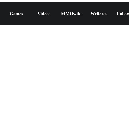
Games
Videos
MMOwiki
Weiteres
Follo