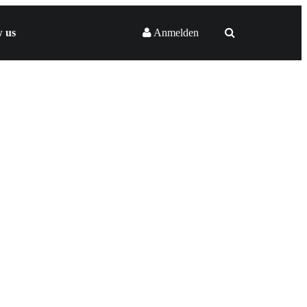
w us
Anmelden