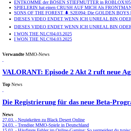
ENTKOMME der BÖSEN STIEFMUTTER in ROBLOX!
05
SPIELERIN hat einen CRUSH AUF MICH Als FRONTMAN i
SONS OF THE FOREST 🌲 S2E094: Die GOLDEN BOYS 
DIESES VIDEO ENDET WENN ICH UNREAL BIN ODER
DIESES VIDEO ENDET WENN ICH UNREAL BIN ODER
I WON THE NLC!
04.03.2025
I WON THE NLC!
04.03.2025
Verwandte
MMO-News
VALORANT: Episode 2 Akt 2 ruft neue Age
Top
News
Die Registrierung für das neue Beta-Prog
News
27.03.
- Neuigkeiten zu Black Desert Online
24.03.
- Trendige MMO-Spiele in Deutschland
15.03.
- Häufigste Fehler im Online-Gaming: So vermeidest du typisc