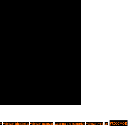
yt:cc=on
ay
valorant highlights
valorant montage
valorant pro gameplay
valorant vod
vct