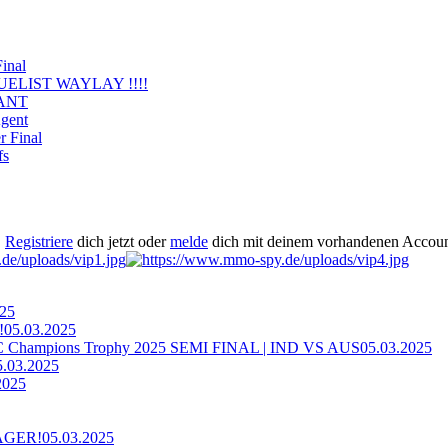
inal
ELIST WAYLAY !!!!
RANT
gent
 Final
fs
.
Registriere
dich jetzt oder
melde
dich mit deinem vorhandenen Accoun
025
!
05.03.2025
ampions Trophy 2025 SEMI FINAL | IND VS AUS
05.03.2025
5.03.2025
2025
AGER!
05.03.2025