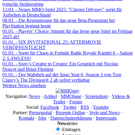
typische Stolpersteine
13.03.
- Neues MMO-Spiel 2025: "Chrono Odyssey" sorgt für
Aufsehen in Deutschland
08.03.
- Die Registrierung für das neue Beta-Programm bei
PlayStation beginnt heute
01.01.
- Players‘ Choice: Stimmt für das beste neue Spiel im Februar
2025 ab!
01.01.
- SIX INVITATIONAL 25: AFTERMOVIE
VERÖFFENTLICHT
01.03.
- Sorgt für Chaos in Fortnite Battle Royale Kapitel 6 – Saison
2: LAWLESS!
01.01.
- Sony’s Creator to Creator: Ein Gespräch mit Nicolas
Doucet und Brian Fleming
01.01.
- Der Wahrheit auf der Spur: Year 6, Season 3 von Tom
Clancy’s The Division® 2 ab sofort verfügbar
Weitere News ansehen
Navigation:
News
·
Artikel
·
MMObase
·
Screenshots
·
Videos &
Trailer
·
Forum
Social:
Facebook
·
Twitter
·
RSS
·
Youtube
Partner:
Presseportal
·
Rezepte Online
·
Style und News
·
Kontakt
·
Jobs
·
Datenschutzerklärung
·
Impressum
News
letter
Eintragen