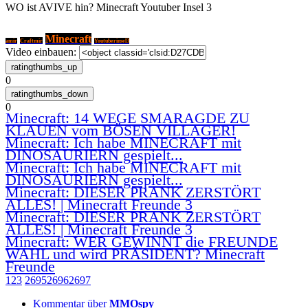
WO ist AVIVE hin? Minecraft Youtuber Insel 3
Minecraft
Craftmir
amir
Youtuberinsel3
Video einbauen:
0
0
Minecraft: 14 WEGE SMARAGDE ZU
KLAUEN vom BÖSEN VILLAGER!
Minecraft: Ich habe MINECRAFT mit
DINOSAURIERN gespielt...
Minecraft: Ich habe MINECRAFT mit
DINOSAURIERN gespielt...
Minecraft: DIESER PRANK ZERSTÖRT
ALLES! | Minecraft Freunde 3
Minecraft: DIESER PRANK ZERSTÖRT
ALLES! | Minecraft Freunde 3
Minecraft: WER GEWINNT die FREUNDE
WAHL und wird PRÄSIDENT? Minecraft
Freunde
1
2
3
2695
2696
2697
Kommentar über
MMOspy