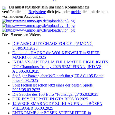
Du musst registriert sein um einen Kommentar zu
veröffentlichen.
Registriere
dich jetzt oder
melde
dich mit deinem
vorhandenen Account an.
Die 15 neuesten Videos
DIE ABSOLUTE CHAOS FOLGE - (AMONG
US)
05.03.2025
Domtendo HACKT die WOLKENWELT in SUPER
MARIO!
05.03.2025
INDIA VS AUSTRALIA FULL MATCH HIGHLIGHTS
ICC Champions Trophy 2025 SEMI FINAL | IND VS
AUS
05.03.2025
Spaßiger Panzer, aber WG nerft ihn :( ERAC 105 Battle
Pass
05.03.2025
Split Fiction ist schon jetzt eines der besten Spiele
2025!
05.03.2025
Die Seuche des 100-Euro-"Frühzugangs"
05.03.2025
DER PSYCHOPATH IN GTA RP
05.03.2025
14 WEGE SMARAGDE ZU KLAUEN vom BÖSEN
VILLAGER!
05.03.2025
ENTKOMME der BÖSEN STIEFMUTTER in