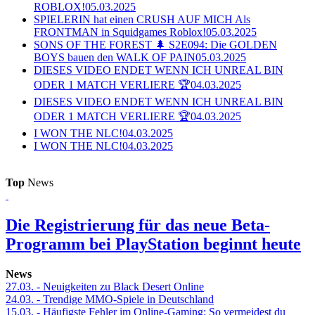
ROBLOX!
05.03.2025
SPIELERIN hat einen CRUSH AUF MICH Als
FRONTMAN in Squidgames Roblox!
05.03.2025
SONS OF THE FOREST 🌲 S2E094: Die GOLDEN
BOYS bauen den WALK OF PAIN
05.03.2025
DIESES VIDEO ENDET WENN ICH UNREAL BIN
ODER 1 MATCH VERLIERE 🏆
04.03.2025
DIESES VIDEO ENDET WENN ICH UNREAL BIN
ODER 1 MATCH VERLIERE 🏆
04.03.2025
I WON THE NLC!
04.03.2025
I WON THE NLC!
04.03.2025
Top
News
Die Registrierung für das neue Beta-
Programm bei PlayStation beginnt heute
News
27.03.
- Neuigkeiten zu Black Desert Online
24.03.
- Trendige MMO-Spiele in Deutschland
15.03.
- Häufigste Fehler im Online-Gaming: So vermeidest du