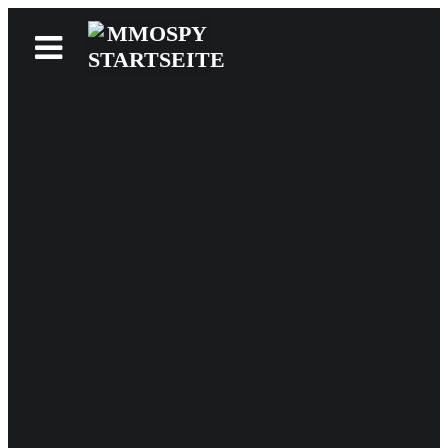
News
Reviews
Games
Videos
MMOwiki